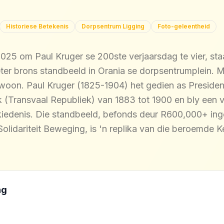
Historiese Betekenis
Dorpsentrum Ligging
Foto-geleentheid
025 om Paul Kruger se 200ste verjaarsdag te vier, sta
er brons standbeeld in Orania se dorpsentrumplein. 
ewoon. Paul Kruger (1825-1904) het gedien as Presiden
 (Transvaal Republiek) van 1883 tot 1900 en bly een v
skiedenis. Die standbeeld, befonds deur R600,000+ ing
lidariteit Beweging, is 'n replika van die beroemde K
ng