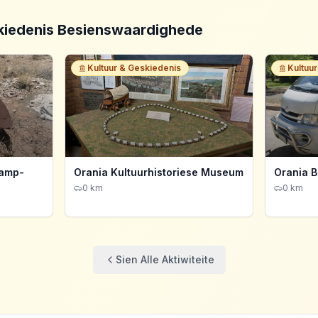
kiedenis
Besienswaardighede
Kultuur & Geskiedenis
Kultuu
kamp-
Orania Kultuurhistoriese Museum
Orania 
0 km
0 km
Sien Alle Aktiwiteite