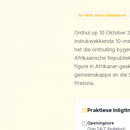
10-meter Brons Standbeeld
Onthul op 10 Oktober 2
indrukwekkende 10-met
het die onthulling byg
Afrikaansche Republiek
figure in Afrikaner-ge
gemeenskappe en die So
Pretoria.
Praktiese Inligti
Openingsure
Oop 24/7 (buitelug)