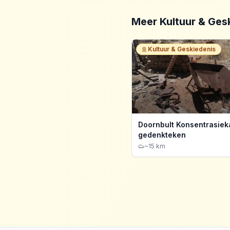
Meer
Kultuur & Ges
Kultuur & Geskiedenis
Doornbult Konsentrasie
gedenkteken
~15 km