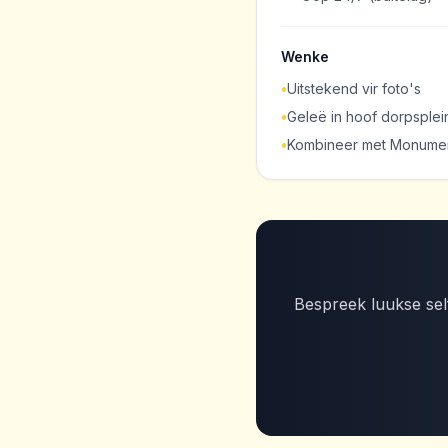
Wenke
•
Uitstekend vir foto's
•
Geleë in hoof dorpsplei
•
Kombineer met Monume
Bespreek luukse self