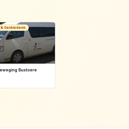
r & Geskiedenis
Beweging Bustoere